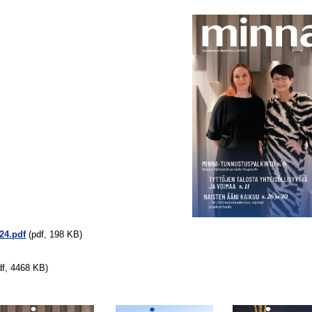
24.pdf
(pdf, 198 KB)
df, 4468 KB)