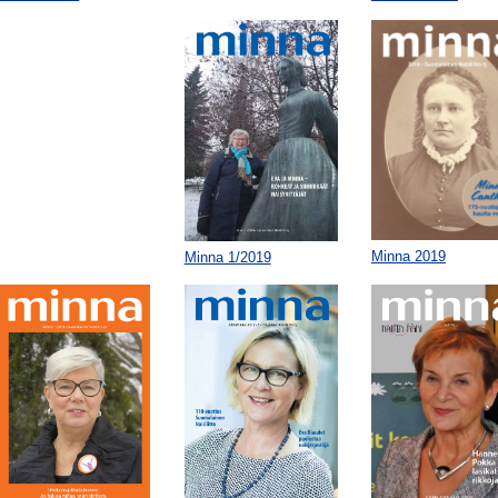
Minna 2019
Minna 1/2019