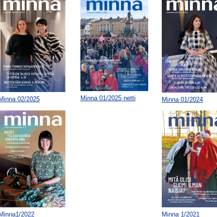
Minna 01/2025 netti
Minna 02/2025
Minna 01/2024
Minna 1/2021
Minna1/2022