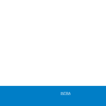
INTRA