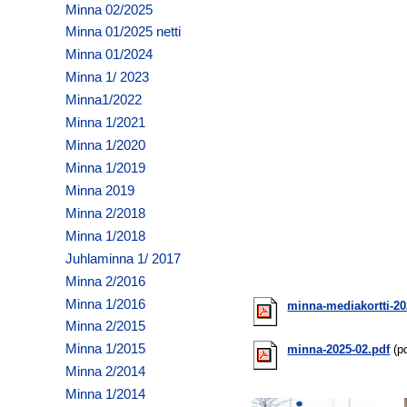
Minna 02/2025
Minna 01/2025 netti
Minna 01/2024
Minna 1/ 2023
Minna1/2022
Minna 1/2021
Minna 1/2020
Minna 1/2019
Minna 2019
Minna 2/2018
Minna 1/2018
Juhlaminna 1/ 2017
Minna 2/2016
Minna 1/2016
minna-mediakortti-20
Minna 2/2015
Minna 1/2015
minna-2025-02.pdf
(p
Minna 2/2014
Minna 1/2014