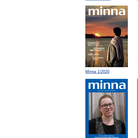
Minna 1/2020