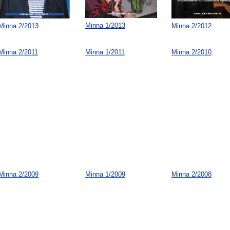
Minna 1/2013
Minna 2/2013
Minna 2/2012
Minna 2/2011
Minna 1/2011
Minna 2/2010
Minna 2/2009
Minna 1/2009
Minna 2/2008