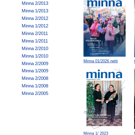
Minna 2/2013
Minna 1/2013
Minna 2/2012
Minna 1/2012
Minna 2/2011
Minna 1/2011
Minna 2/2010
Minna 1/2010
Minna 01/2026 netti
Minna 2/2009
Minna 1/2009
Minna 2/2008
Minna 1/2008
Minna 2/2005
Minna 1/ 2023