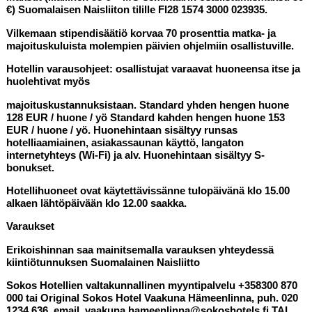
€) Suomalaisen Naisliiton tilille FI28 1574 3000 023935.
Vilkemaan stipendisäätiö korvaa 70 prosenttia matka- ja
majoituskuluista molempien päivien ohjelmiin osallistuville.
Hotellin varausohjeet: osallistujat varaavat huoneensa itse ja
huolehtivat myös
majoituskustannuksistaan. Standard yhden hengen huone
128 EUR / huone / yö Standard kahden hengen huone 153
EUR / huone / yö. Huonehintaan sisältyy runsas
hotelliaamiainen, asiakassaunan käyttö, langaton
internetyhteys (Wi-Fi) ja alv. Huonehintaan sisältyy S-
bonukset.
Hotellihuoneet ovat käytettävissänne tulopäivänä klo 15.00
alkaen lähtöpäivään klo 12.00 saakka.
Varaukset
Erikoishinnan saa mainitsemalla varauksen yhteydessä
kiintiötunnuksen Suomalainen Naisliitto
Sokos Hotellien valtakunnallinen myyntipalvelu +358300 870
000 tai Original Sokos Hotel Vaakuna Hämeenlinna, puh. 020
1234 636, email. vaakuna.hameenlinna@sokoshotels.fi
TAI