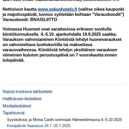
Nettisivun kautta
www.sokoshotels.fi
(valitse oikea kaupunki
ja majoituspäivät, tunnus syötetään kohtaan "Varauskoodit")
Varauskoodi: BNAISLIITTO
Voimassa Huoneet ovat varattavissa erikseen sovitulla
kiintiötunnuksella 4.-5.10. ajankohdalle 19.9.2025 saakka.
Varauksen vahvistaminen Kiintiöstä tehdyt huonevaraukset
on vahvistettava luottokortilla tai maksettava
varausvaiheessa. Kiintiöstä tehdyn yksittäisen varauksen
viimeinen kuluton peruutuspäivä on 7 vuorokautta ennen
tulopäivää.
Naisia koskeva lakiluettelo
Hallituksen tiedotteet
Mediatiedotteet
Tapahtumat
Syyskokous ja Minna Canth seminaari Hämeenlinnassa 4.-5.10.2025
Kesäpäivät Vaasassa 18.7.-20.7.2025