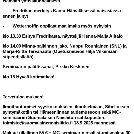
elämään yhteiskunnallisesti
- Fredrikan merkitys Kanta-Hämäläisessä naisasiassa
ennen ja nyt
- Wetterhoffin oppilaat maailmalla myös nykyisin
klo 13.30 Esitys Fredrikasta, näyttelijä Henna-Maija Alitalo ¨
klo 14.00 Minna-palkinnon jako
, Nuppu Rouhiainen (SNL) ja
Marja-Riitta Tervahauta (Opetusneuvos Hilja Vilkemaan
stipendisäätiö)
Seminaarin päätössanat, Pirkko Keskinen
klo 15
Hyvää kotimatkaa!
Tervetuloa mukaan!
Ilmoittautumiset syyskokoukseen, iltaohjelmaan, Sibeliuksen
syntymäkotiin tai Hämeenlinnan taidemuseoon sekä MC-
seminaariin Suomalaisen Naisliiton sähköpostiin:
toimisto@suomalainennaisliitto.fi 18.9.2025 mennessä.
Maksut (illallinen 55 € + MC-seminaarin osallistumismaksu 30