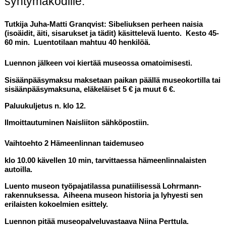
syntymäkodille.
Tutkija Juha-Matti Granqvist: Sibeliuksen perheen naisia
(isoäidit, äiti, sisarukset ja tädit) käsittelevä luento. Kesto 45-
60 min.
Luentotilaan mahtuu 40 henkilöä.
Luennon jälkeen voi kiertää museossa omatoimisesti.
Sisäänpääsymaksu maksetaan paikan päällä museokortilla tai
sisäänpääsymaksuna, eläkeläiset 5 € ja muut 6 €.
Paluukuljetus n. klo 12.
Ilmoittautuminen Naisliiton sähköpostiin.
Vaihtoehto 2 Hämeenlinnan taidemuseo
klo 10.00
kävellen 10 min, tarvittaessa hämeenlinnalaisten
autoilla.
Luento museon työpajatilassa punatiilisessä Lohrmann-
rakennuksessa. Aiheena museon historia ja lyhyesti sen
erilaisten kokoelmien esittely.
Luennon pitää museopalveluvastaava Niina Perttula.