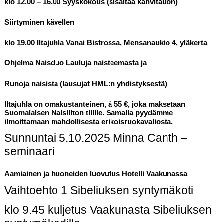
klo 12.00 – 16.00 Syyskokous (sisältää kahvitauon)
Siirtyminen kävellen
klo 19.00
Iltajuhla
Vanai Bistrossa, Mensanaukio 4, yläkerta
Ohjelma Naisduo Lauluja naisteemasta ja
Runoja naisista (lausujat HML:n yhdistyksestä)
Iltajuhla on omakustanteinen, à 55 €, joka maksetaan
Suomalaisen Naisliiton tilille. Samalla pyydämme
ilmoittamaan mahdollisesta erikoisruokavaliosta.
Sunnuntai 5.10.2025 Minna Canth –
seminaari
Aamiainen ja huoneiden luovutus Hotelli Vaakunassa
Vaihtoehto 1 Sibeliuksen syntymäkoti
klo 9.45 kuljetus Vaakunasta Sibeliuksen