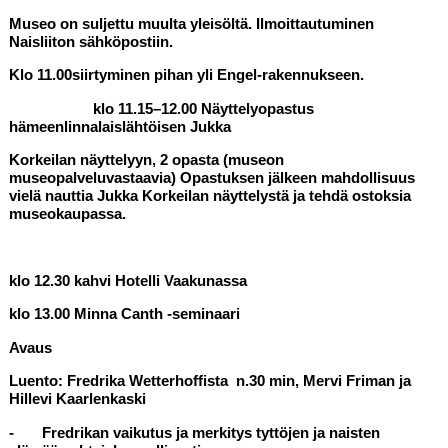
Museo on suljettu muulta yleisöltä. Ilmoittautuminen
Naisliiton sähköpostiin.
Klo 11.00siirtyminen pihan yli Engel-rakennukseen.
klo 11.15–12.00 Näyttelyopastus
hämeenlinnalaislähtöisen Jukka
Korkeilan näyttelyyn, 2 opasta (museon
museopalveluvastaavia) Opastuksen jälkeen mahdollisuus
vielä nauttia Jukka Korkeilan näyttelystä ja tehdä ostoksia
museokaupassa.
klo 12.30 kahvi Hotelli Vaakunassa
klo 13.00
Minna Canth -seminaari
Avaus
Luento: Fredrika Wetterhoffista n.30 min, Mervi Friman ja
Hillevi Kaarlenkaski
- Fredrikan vaikutus ja merkitys tyttöjen ja naisten