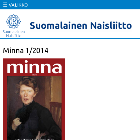
☰
VALIKKO
Minna 1/2014