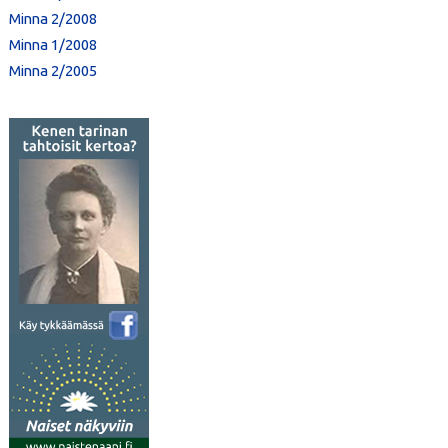
Minna 2/2008
Minna 1/2008
Minna 2/2005